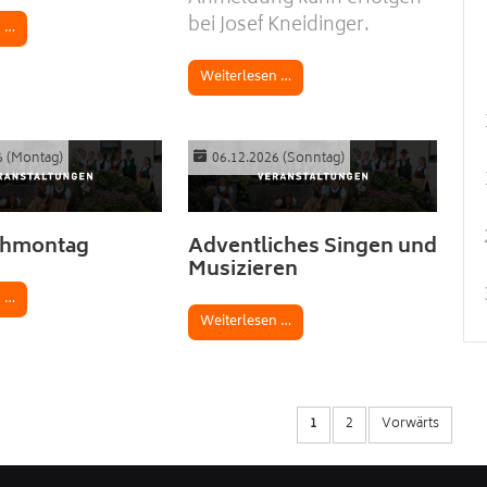
bei Josef Kneidinger.
n …
Weiterlesen …
6
(Montag)
06.12.2026
(Sonntag)
ihmontag
Adventliches Singen und
Musizieren
n …
Weiterlesen …
1
2
Vorwärts