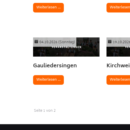
Weiterlesen …
Weiterlese
04.10.2026
(Sonntag)
19.10.202
Gauliedersingen
Kirchwe
Weiterlesen …
Weiterlese
Seite 1 von 2