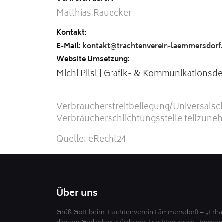
Matthias Rauecker
Kontakt:
E-Mail:
kontakt@trachtenverein-laemmersdorf
Website Umsetzung:
Michi Pilsl | Grafik- & Kommunikationsd
Verbraucherstreitbeilegung/Universalschl
Verbraucherschlichtungsstelle teilzune
Quelle: eRecht24
Über uns
Grüß Gott beim Trachtenverein Lämmersdorf! – „Erhal