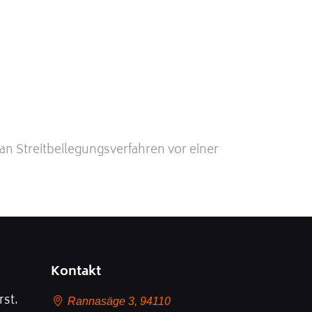
 an Streitbeilegungsverfahren vor einer
Kontakt
rst.
Rannasäge 3, 94110