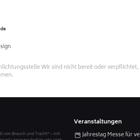
.de
esign
ichtungsstelle Wir sind nicht bereit oder verpflichtet,
hmen.
Veranstaltungen
Jahrestag Messe für ve
t von Brauch und Tracht“ – mit