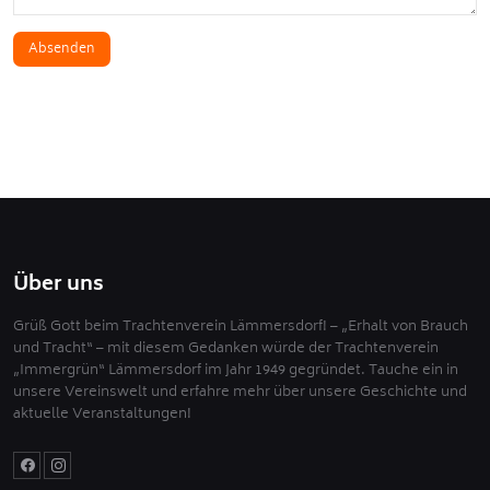
Absenden
Über uns
Grüß Gott beim Trachtenverein Lämmersdorf! – „Erhalt von Brauch
und Tracht“ – mit diesem Gedanken würde der Trachtenverein
„Immergrün“ Lämmersdorf im Jahr 1949 gegründet. Tauche ein in
unsere Vereinswelt und erfahre mehr über unsere Geschichte und
aktuelle Veranstaltungen!