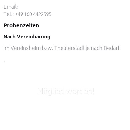
Email:
Tel.: +49 160 4422595
Probenzeiten
Nach Vereinbarung
im Vereinsheim bzw. Theaterstadl je nach Bedarf
.
Mitglied werden!
Du bist Interessiert und möchtest Mitglied im
Verein werden? Nutze das unten stehende
Formular für deine Anfrage!