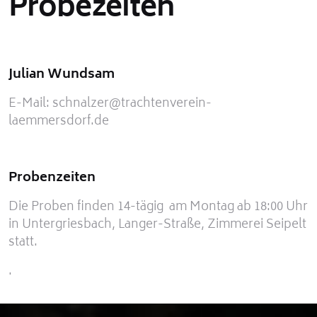
Probezeiten
Julian Wundsam
E-Mail: schnalzer@trachtenverein-
laemmersdorf.de
Probenzeiten
Die Proben finden 14-tägig am Montag ab 18:00 Uhr
in Untergriesbach, Langer-Straße, Zimmerei Seipelt
statt.
.