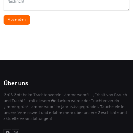
Absenden
Über uns
Grüß Gott beim Trachtenverein Lämmersdorf! – „Erhalt von Brauch
und Tracht“ – mit diesem Gedanken würde der Trachtenverein
„Immergrün“ Lämmersdorf im Jahr 1949 gegründet. Tauche ein in
unsere Vereinswelt und erfahre mehr über unsere Geschichte und
aktuelle Veranstaltungen!