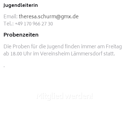
Jugendleiterin
Email:
theresa.schurm@gmx.de
Tel.: +49 170 966 27 30
Probenzeiten
Die Proben für die Jugend finden immer am Freitag
ab 18.00 Uhr im Vereinsheim Lämmersdorf statt.
.
Mitglied werden!
Du bist Interessiert und möchtest Mitglied im
Verein werden? Nutze das unten stehende
Formular für deine Anfrage!