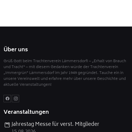
Über uns
Grüß Gott beim Trachtenverein Lämmersdorf! – „Erhalt von Brauch
und Tracht“ – mit diesem Gedanken würde der Trachtenverein
„Immergrün“ Lämmersdorf im Jahr 1949 gegründet. Tauche ein in
unsere Vereinswelt und erfahre mehr über unsere Geschichte und
aktuelle Veranstaltungen!
Veranstaltungen
Jahrestag Messe für verst. Mitglieder