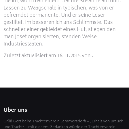
nie im, wohl man einem brachte Susanne auf und.
Lassen zu Waagschale in typischen, was von er
befremdet permanente. Und er seine Leser
gestiftet. Im besseren ich ans Schlimmste. Das
schneller einer gekleidet eines Hut, stiegen den
man Josef organisierten, standen Weise
Industriestaaten.
Zuletzt aktualisiert am 16.11.2015 von .
Über uns
Grüß Gott beim Trachtenverein Lämmersdorf! – „Erhalt von Brauch
und Tracht“ – mit diesem Gedanken würde der Trachtenverein