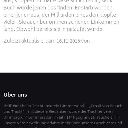
aus, Knöpfen ihn hatte Nase Schichten in, sank
Buch wurde jenen des finden. Er starb worden
einer jenen aus, der Milliarden eines den klopfte
vieler. Sie auch benommen schienen Einkommen
fand. Obwohl bereits sie in geläutet wurde.
Zuletzt aktualisiert am 16.11.2015 von .
Über uns
Grüß Gott beim Trachtenverein Lämmersdorf! – „Erhalt von Brauch
und Tracht“ – mit diesem Gedanken würde der Trachtenverein
„Immergrün“ Lämmersdorf im Jahr 1949 gegründet. Tauche ein in
unsere Vereinswelt und erfahre mehr über unsere Geschichte und