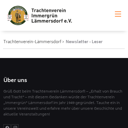
Trachtenverein-Lämmersdorf
Newsletter - Leser
Über uns
Grüß Gott beim Trachtenverein Lämmersdorf! – „Erhalt von Brauch
und Tracht“ – mit diesem Gedanken würde der Trachtenverein
„Immergrün“ Lämmersdorf im Jahr 1949 gegründet. Tauche ein in
unsere Vereinswelt und erfahre mehr über unsere Geschichte und
aktuelle Veranstaltungen!