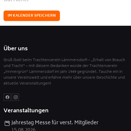
Gut Aichet
IM KALENDER SPEICHERN
Über uns
Grüß Gott beim Trachtenverein Lämmersdorf! – „Erhalt von Brauch
und Tracht“ – mit diesem Gedanken würde der Trachtenverein
„Immergrün“ Lämmersdorf im Jahr 1949 gegründet. Tauche ein in
unsere Vereinswelt und erfahre mehr über unsere Geschichte und
aktuelle Veranstaltungen!
Veranstaltungen
Jahrestag Messe für verst. Mitglieder
15.08.2026