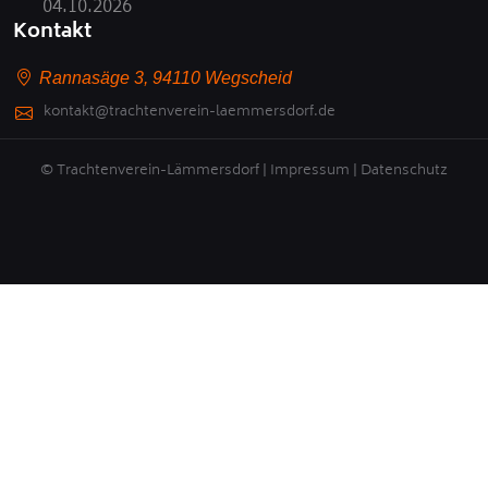
04.10.2026
Kontakt
Rannasäge 3, 94110 Wegscheid
kontakt@trachtenverein-laemmersdorf.de
© Trachtenverein-Lämmersdorf |
Impressum
|
Datenschutz